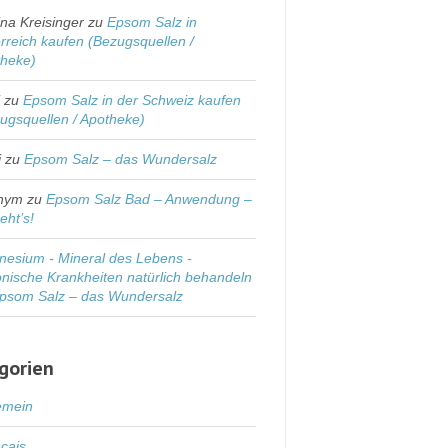
na Kreisinger
zu
Epsom Salz in
rreich kaufen (Bezugsquellen /
theke)
i
zu
Epsom Salz in der Schweiz kaufen
ugsquellen / Apotheke)
i
zu
Epsom Salz – das Wundersalz
nym
zu
Epsom Salz Bad – Anwendung –
eht’s!
esium - Mineral des Lebens -
nische Krankheiten natürlich behandeln
psom Salz – das Wundersalz
gorien
emein
cais