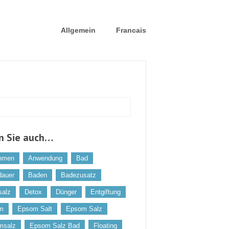
Allgemein
Francais
n Sie auch…
hmen
Anwendung
Bad
dauer
Baden
Badezusatz
salz
Detox
Dünger
Entgiftung
m
Epsom Salt
Epsom Salz
msalz
Epsom Salz Bad
Floating