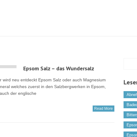
Epsom Salz – das Wundersalz
r wird neu entdeckt Epsom Salz oder auch Magnesium
Lese
ineral welches zuerst in den Salzbergwerken in Epsom,
auch der englische
Abne
Bade
Read More
Bitter
Epso
Epso