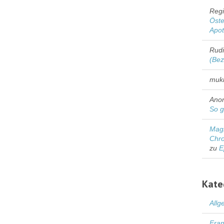
Regi
Öste
Apo
Rud
(Bez
muk
Ano
So g
Magn
Chro
zu
E
Kate
Allg
Fran