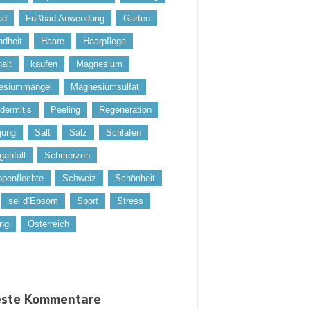
ad
Fußbad Anwendung
Garten
dheit
Haare
Haarpflege
alt
kaufen
Magnesium
esiummangel
Magnesiumsulfat
dermitis
Peeling
Regeneration
gung
Salt
Salz
Schlafen
ganfall
Schmerzen
penflechte
Schweiz
Schönheit
sel d’Epsom
Sport
Stress
ung
Österreich
ste Kommentare