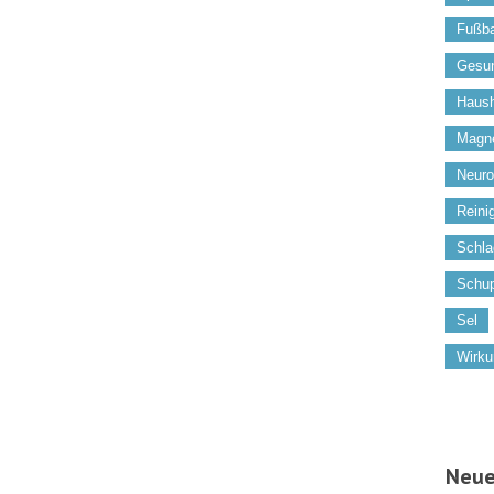
Fußb
Gesun
Haush
Magn
Neuro
Reini
Schla
Schup
Sel
Wirk
Neue