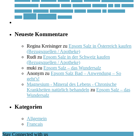
Gesundheit
Haare
Haarpflege
Haushalt
Magnesium
Magnesiumsulfat
Neurodermitis
Peeling
Regeneration
Reinigung
Salt
Salz
Schlafen
Schlaganfall
Schmerzen
Schuppenflechte
Schweiz
Schönheit
Sel
sel d’Epsom
Stress
Wirkung
Sport
Österreich
Neueste Kommentare
Regina Kreisinger
zu
Epsom Salz in Österreich kaufen
(Bezugsquellen / Apotheke)
Rudi
zu
Epsom Salz in der Schweiz kaufen
(Bezugsquellen / Apotheke)
muki
zu
Epsom Salz – das Wundersalz
Anonym
zu
Epsom Salz Bad – Anwendung – So
geht’s!
Magnesium - Mineral des Lebens - Chronische
Krankheiten natürlich behandeln
zu
Epsom Salz – das
Wundersalz
Kategorien
Allgemein
Francais
Stay Connected with us