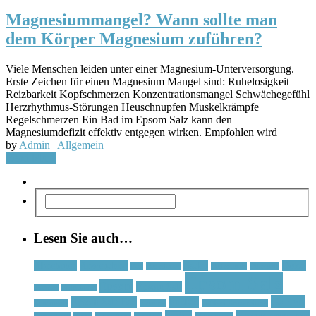
Magnesiummangel? Wann sollte man
dem Körper Magnesium zuführen?
Viele Menschen leiden unter einer Magnesium-Unterversorgung.
Erste Zeichen für einen Magnesium Mangel sind: Ruhelosigkeit
Reizbarkeit Kopfschmerzen Konzentrationsmangel Schwächegefühl
Herzrhythmus-Störungen Heuschnupfen Muskelkrämpfe
Regelschmerzen Ein Bad im Epsom Salz kann den
Magnesiumdefizit effektiv entgegen wirken. Empfohlen wird
by
Admin
|
Allgemein
Read More
Lesen Sie auch…
Abnehmen
Anwendung
Baden
Detox
Bad
Badedauer
Badezusatz
Bittersalz
Epsom Salz
Epsom
Epsom Salt
Dünger
Entgiftung
Garten
Epsom Salz Bad
Fußbad
Epsomsalz
Floating
Fußbad Anwendung
kaufen
Magnesiummangel