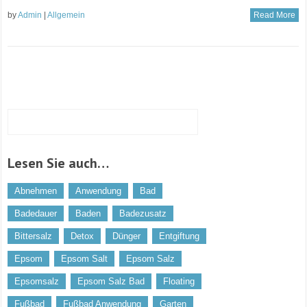
by
Admin
|
Allgemein
Read More
Lesen Sie auch…
Abnehmen
Anwendung
Bad
Badedauer
Baden
Badezusatz
Bittersalz
Detox
Dünger
Entgiftung
Epsom
Epsom Salt
Epsom Salz
Epsomsalz
Epsom Salz Bad
Floating
Fußbad
Fußbad Anwendung
Garten