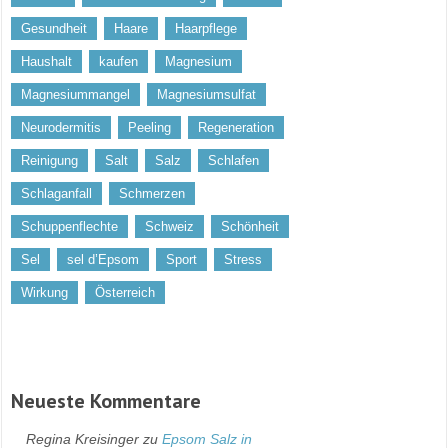
Gesundheit
Haare
Haarpflege
Haushalt
kaufen
Magnesium
Magnesiummangel
Magnesiumsulfat
Neurodermitis
Peeling
Regeneration
Reinigung
Salt
Salz
Schlafen
Schlaganfall
Schmerzen
Schuppenflechte
Schweiz
Schönheit
Sel
sel d’Epsom
Sport
Stress
Wirkung
Österreich
Neueste Kommentare
Regina Kreisinger
zu
Epsom Salz in