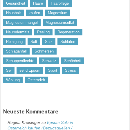
Gesundheit
Haare
Haarpflege
Haushalt
kaufen
Magnesium
Magnesiummangel
Magnesiumsulfat
Neurodermitis
Peeling
Regeneration
Reinigung
Salt
Salz
Schlafen
Schlaganfall
Schmerzen
Schuppenflechte
Schweiz
Schönheit
Sel
sel d’Epsom
Sport
Stress
Wirkung
Österreich
Neueste Kommentare
Regina Kreisinger
zu
Epsom Salz in
Österreich kaufen (Bezugsquellen /