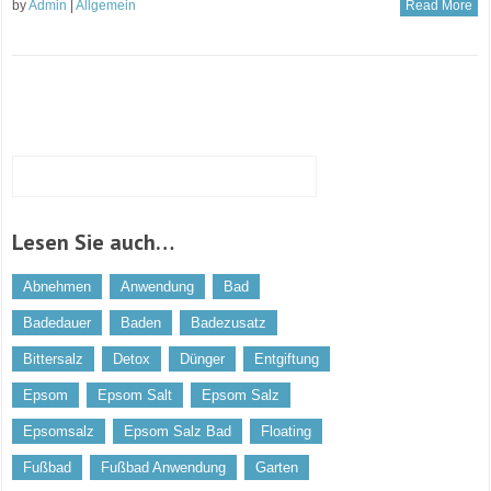
by
Admin
|
Allgemein
Read More
Lesen Sie auch…
Abnehmen
Anwendung
Bad
Badedauer
Baden
Badezusatz
Bittersalz
Detox
Dünger
Entgiftung
Epsom
Epsom Salt
Epsom Salz
Epsomsalz
Epsom Salz Bad
Floating
Fußbad
Fußbad Anwendung
Garten