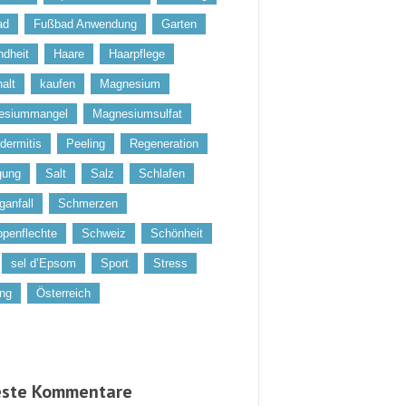
ad
Fußbad Anwendung
Garten
dheit
Haare
Haarpflege
alt
kaufen
Magnesium
esiummangel
Magnesiumsulfat
dermitis
Peeling
Regeneration
gung
Salt
Salz
Schlafen
ganfall
Schmerzen
penflechte
Schweiz
Schönheit
sel d’Epsom
Sport
Stress
ung
Österreich
ste Kommentare