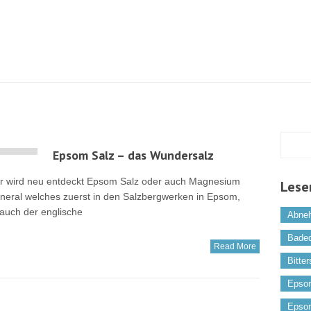
Epsom Salz – das Wundersalz
r wird neu entdeckt Epsom Salz oder auch Magnesium
Lese
ineral welches zuerst in den Salzbergwerken in Epsom,
auch der englische
Abne
Bade
Read More
Bitter
Epso
Epso