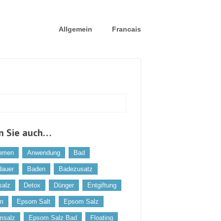
Allgemein
Francais
n Sie auch…
hmen
Anwendung
Bad
dauer
Baden
Badezusatz
salz
Detox
Dünger
Entgiftung
m
Epsom Salt
Epsom Salz
msalz
Epsom Salz Bad
Floating