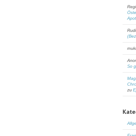
Regi
Öste
Apo
Rud
(Bez
muk
Ano
So g
Magn
Chro
zu
E
Kate
Allg
Fran