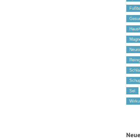
Fußb
Gesun
Haush
Magn
Neuro
Reini
Schla
Schup
Sel
Wirk
Neue