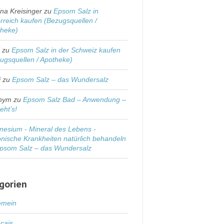
na Kreisinger
zu
Epsom Salz in
rreich kaufen (Bezugsquellen /
theke)
i
zu
Epsom Salz in der Schweiz kaufen
ugsquellen / Apotheke)
i
zu
Epsom Salz – das Wundersalz
nym
zu
Epsom Salz Bad – Anwendung –
eht’s!
esium - Mineral des Lebens -
nische Krankheiten natürlich behandeln
psom Salz – das Wundersalz
gorien
emein
cais