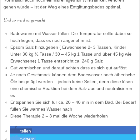
Normalfall auch noch einmal einiges an Wirksamkeit verloren
gehen würde – ist der Weg eines Entgiftungsbades optimal.
Und so wird es gemacht
Badewanne mit Wasser füllen. Die Temperatur sollte dabei so
hoch liegen, dass es noch angenehm ist.
Epsom Salz hinzugeben ( Erwachsene 2- 3 Tassen, Kinder
Unter 30 kg ½ Tasse / 30 – 45 kg 1 Tasse und über 45 kg wie
Erwachsene) 1 Tasse entspricht ca. 240 g Salz
Gut vermischen und darauf achten dass es sich gut auflöst
Je nach Geschmack können dem Badewasser noch ätherische
Öle beigefügt werden – jedoch keine Seifen, denn diese lösen
eine chemische Reaktion bei dem Salz aus und neutralisieren
es
Entspannen Sie sich für ca. 20 – 40 min in dem Bad. Bei Bedarf
füllen Sie warmes Wasser nach
Diese Therapie 2 – 3 mal die Woche wiederholen
teilen
twittern