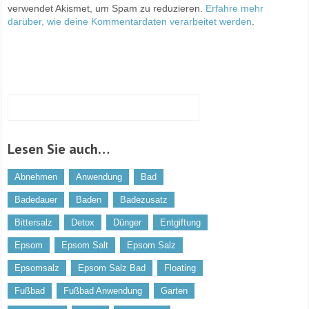
verwendet Akismet, um Spam zu reduzieren.
Erfahre mehr
darüber, wie deine Kommentardaten verarbeitet werden
.
Lesen Sie auch…
Abnehmen
Anwendung
Bad
Badedauer
Baden
Badezusatz
Bittersalz
Detox
Dünger
Entgiftung
Epsom
Epsom Salt
Epsom Salz
Epsomsalz
Epsom Salz Bad
Floating
Fußbad
Fußbad Anwendung
Garten