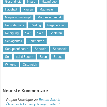
Gesundheit
Haare
Haarpflege
Haushalt
kaufen
Magnesium
Magnesiummangel
Magnesiumsulfat
Neurodermitis
Peeling
Regeneration
Reinigung
Salt
Salz
Schlafen
Schlaganfall
Schmerzen
Schuppenflechte
Schweiz
Schönheit
Sel
sel d’Epsom
Sport
Stress
Wirkung
Österreich
Neueste Kommentare
Regina Kreisinger
zu
Epsom Salz in
Österreich kaufen (Bezugsquellen /