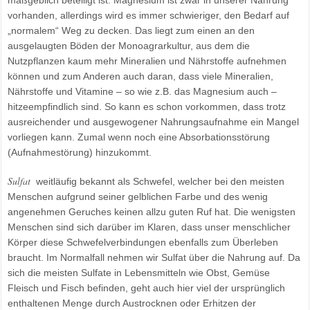
maßgeblich beteiligt ist. Magnesium ist zwar in unserer Nahrung
vorhanden, allerdings wird es immer schwieriger, den Bedarf auf
„normalem“ Weg zu decken. Das liegt zum einen an den
ausgelaugten Böden der Monoagrarkultur, aus dem die
Nutzpflanzen kaum mehr Mineralien und Nährstoffe aufnehmen
können und zum Anderen auch daran, dass viele Mineralien,
Nährstoffe und Vitamine – so wie z.B. das Magnesium auch –
hitzeempfindlich sind. So kann es schon vorkommen, dass trotz
ausreichender und ausgewogener Nahrungsaufnahme ein Mangel
vorliegen kann. Zumal wenn noch eine Absorbationsstörung
(Aufnahmestörung) hinzukommt.
Sulfat
weitläufig bekannt als Schwefel, welcher bei den meisten
Menschen aufgrund seiner gelblichen Farbe und des wenig
angenehmen Geruches keinen allzu guten Ruf hat. Die wenigsten
Menschen sind sich darüber im Klaren, dass unser menschlicher
Körper diese Schwefelverbindungen ebenfalls zum Überleben
braucht. Im Normalfall nehmen wir Sulfat über die Nahrung auf. Da
sich die meisten Sulfate in Lebensmitteln wie Obst, Gemüse
Fleisch und Fisch befinden, geht auch hier viel der ursprünglich
enthaltenen Menge durch Austrocknen oder Erhitzen der