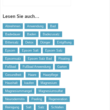
Lesen Sie auch…
Abnehmen
Anwendung
Bad
Badedauer
Baden
Badezusatz
Bittersalz
Detox
Dünger
Entgiftung
Epsom
Epsom Salt
Epsom Salz
Epsomsalz
Epsom Salz Bad
Floating
Fußbad
Fußbad Anwendung
Garten
Gesundheit
Haare
Haarpflege
Haushalt
kaufen
Magnesium
Magnesiummangel
Magnesiumsulfat
Neurodermitis
Peeling
Regeneration
Reinigung
Salt
Salz
Schlafen