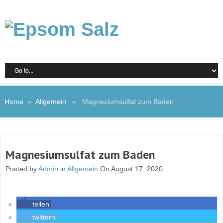
Home
»
Allgemein
» Magnesiumsulfat zum Baden
Magnesiumsulfat zum Baden
Posted by
Admin
in
Allgemein
On August 17, 2020
teilen
twittern