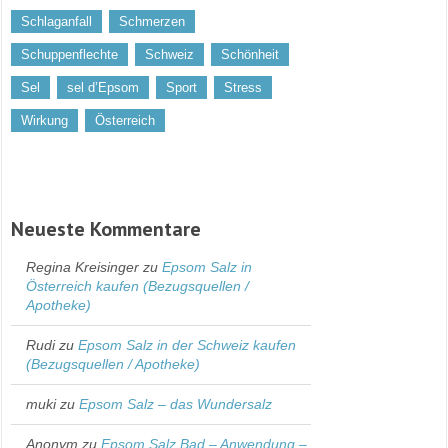
Schlaganfall
Schmerzen
Schuppenflechte
Schweiz
Schönheit
Sel
sel d’Epsom
Sport
Stress
Wirkung
Österreich
Neueste Kommentare
Regina Kreisinger
zu
Epsom Salz in
Österreich kaufen (Bezugsquellen /
Apotheke)
Rudi
zu
Epsom Salz in der Schweiz kaufen
(Bezugsquellen / Apotheke)
muki
zu
Epsom Salz – das Wundersalz
Anonym
zu
Epsom Salz Bad – Anwendung –