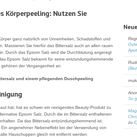
es Körperpeeling: Nutzen Sie
Neue
Regi
 Körper ganz natürlich von Unreinheiten, Schadstoffen und
Öste
 Massieren Sie hierfür das Bittersalz auch an allen rauen
Apo
ein. Durch das Epsom Salz wird die Durchblutung angeregt
t das Epsom Salz bekannt für seine entzündungshemmende
Rud
n gehören der Vergangenheit an.
(Bez
ittersalz und einem pflegenden Duschpeeling
muk
einigung
Ano
So g
aut hat, hat es schwer ein reinigendes Beauty-Produkt zu
Magn
Alternative Epsom Salz. Durch die im Bittersalz enthaltenen
Chro
 erhalten. Da das Bittersalz entzündungshemmend ist,
zu
E
. Ein angenehmer Nebeneffekt bei der Verwendung von
 alte Hauschuppen gleich mit entfernt werden.