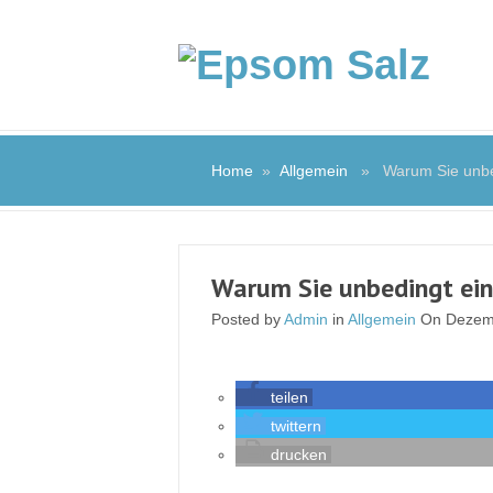
Home
»
Allgemein
» Warum Sie unbedi
Warum Sie unbedingt ein
Posted by
Admin
in
Allgemein
On Dezemb
teilen
twittern
drucken