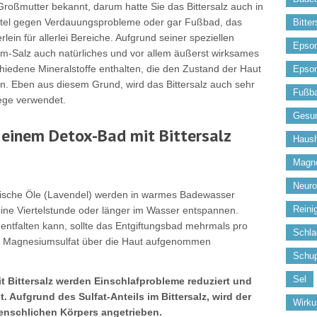
oßmutter bekannt, darum hatte Sie das Bittersalz auch in
ttel gegen Verdauungsprobleme oder gar Fußbad, das
Bitter
rlein für allerlei Bereiche. Aufgrund seiner speziellen
Epso
Salz auch natürliches und vor allem äußerst wirksames
hiedene Mineralstoffe enthalten, die den Zustand der Haut
Epso
en. Eben aus diesem Grund, wird das Bittersalz auch sehr
Fußb
ege verwendet.
Gesun
 einem Detox-Bad mit Bittersalz
Haush
Magn
Neuro
herische Öle (Lavendel) werden in warmes Badewasser
Reini
ine Viertelstunde oder länger im Wasser entspannen.
 entfalten kann, sollte das Entgiftungsbad mehrmals pro
Schla
 Magnesiumsulfat über die Haut aufgenommen
Schup
Sel
t Bittersalz werden Einschlafprobleme reduziert und
 Aufgrund des Sulfat-Anteils im Bittersalz, wird der
Wirk
enschlichen Körpers angetrieben.