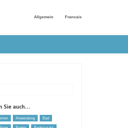
Allgemein
Francais
n Sie auch…
hmen
Anwendung
Bad
dauer
Baden
Badezusatz