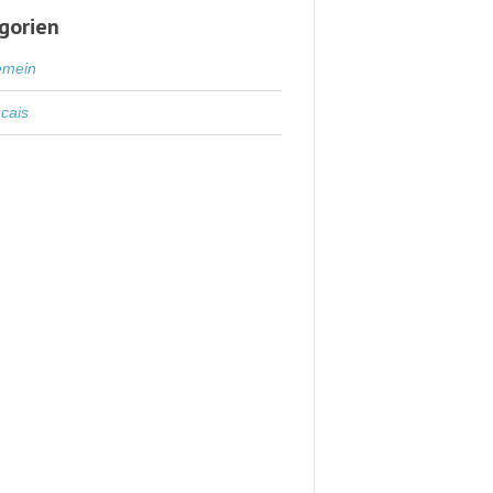
gorien
emein
cais