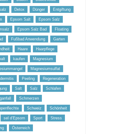
salz
Detox
Dünger
Entgiftung
m
Epsom Salt
Epsom Salz
msalz
Epsom Salz Bad
Floating
ad
Fußbad Anwendung
Garten
dheit
Haare
Haarpflege
alt
kaufen
Magnesium
esiummangel
Magnesiumsulfat
dermitis
Peeling
Regeneration
gung
Salt
Salz
Schlafen
ganfall
Schmerzen
penflechte
Schweiz
Schönheit
sel d’Epsom
Sport
Stress
ung
Österreich